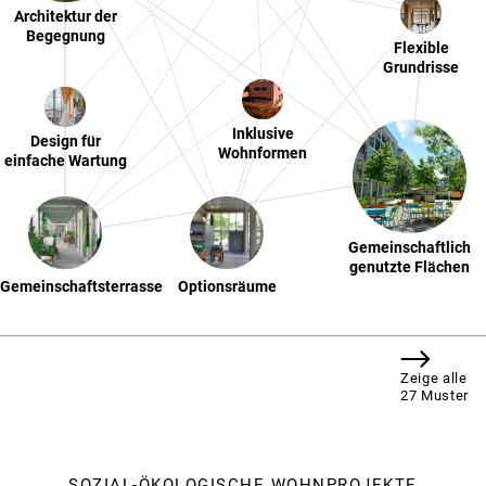
Sharing-Angebote
Architektur der
Begegnung
Flexible
Grundrisse
Inklusive
Design für
Wohnformen
einfache Wartung
Gemeinschaftlich
genutzte Flächen
Gemeinschaftsterrasse
Optionsräume
Zeige alle
27 Muster
SOZIAL-ÖKOLOGISCHE WOHNPROJEKTE