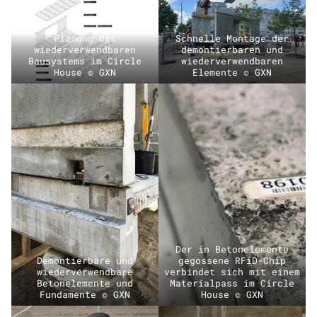
Planung des
Schnelle Montage der
wiederverwendbaren
demontierbaren und
Bausystems im Circle
wiederverwendbaren
House © GXN
Elemente © GXN
Der in Betonelemente
Demontierbare und
gegossene RFiD-Chip
wiederverwendbare
verbindet sich mit einem
Betonelemente und
Materialpass im Circle
Fundamente © GXN
House © GXN