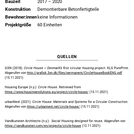
Bauzeit
2017 – 2020
Konstruktion
Demontierbare Betonfertigteile
Bewohner:innen
keine Informationen
Projektgröße
60 Einheiten
QUELLEN
GXN (2018):
Circle House — Denmark’s first circular housing project.
KLS PurePrint.
Abgerufen von
http://grafisk.3xn.dk/files/permanent/CircleHouseBookENG.pdf
(15.11.2021)
Housing Europe (n.y.):
Circle House
. Retrieved from
https://www.housingevolutions.eu/project/circle-house/
(15.11.2021)
urbanNext (2021):
Circle House: Materials and Systems for a Circular Construction.
Abgerufen von
https://urbannext.net/circle-house/
(15.11.2021)
Vandkunsten Architects (n.y.):
Social Housing designed for reuse.
Abgerufen von
https://vandkunsten.com/en/projects/circle-house
(12.11.2021)