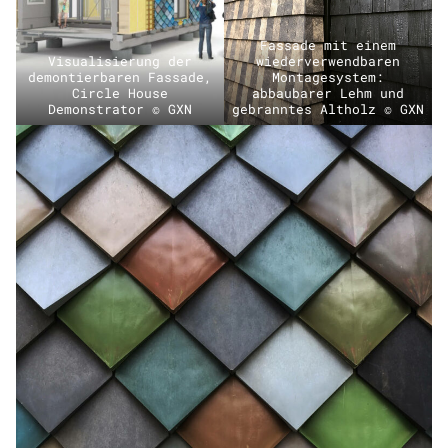
Fassade mit einem
Visualisierung der
wiederverwendbaren
demontierbaren Fassade,
Montagesystem:
Circle House
abbaubarer Lehm und
Demonstrator © GXN
gebranntes Altholz © GXN