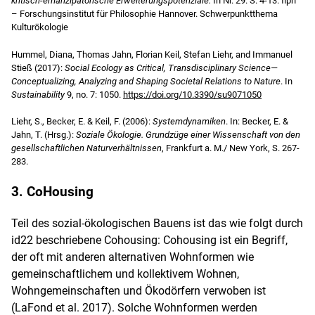
kritisch-emanzipatorische Erweiterungspotenziale.
In Nr. 29. S. 4-13. fiph
– Forschungsinstitut für Philosophie Hannover. Schwerpunktthema
Kulturökologie
Hummel, Diana, Thomas Jahn, Florian Keil, Stefan Liehr, and Immanuel
Stieß (2017):
Social Ecology as Critical, Transdisciplinary Science—
Conceptualizing, Analyzing and Shaping Societal Relations to Nature
. In
Sustainability
9, no. 7: 1050.
https://doi.org/10.3390/su9071050
Liehr, S., Becker, E. & Keil, F. (2006):
Systemdynamiken
. In: Becker, E. &
Jahn, T. (Hrsg.):
Soziale Ökologie. Grundzüge einer Wissenschaft von den
gesellschaftlichen Naturverhältnissen
, Frankfurt a. M./ New York, S. 267-
283.
3. CoHousing
Teil des sozial-ökologischen Bauens ist das wie folgt durch
id22 beschriebene Cohousing: Cohousing ist ein Begriff,
der oft mit anderen alternativen Wohnformen wie
gemeinschaftlichem und kollektivem Wohnen,
Wohngemeinschaften und Ökodörfern verwoben ist
(LaFond et al. 2017). Solche Wohnformen werden