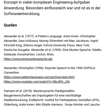
Konzept in vielen komplexen Engineering-Aufgaben
Anwendung. Besonders einflussreich war und ist es in der
Softwareentwicklung.
Quellen
Alexander et al. (1977): A Pattern Language. Autor:innen: Christopher
Alexander, Sara Ishikawa, Murray Silverstein mit Max Jacobson, Ingrid
Fiksfahl-King, Shlomo Angel. Oxford University Press, New York.
Deutsche Ausgabe: Alexander et al. (1995): Eine Muster-Sprache. Städte,
Gebäude, Konstruktion. Löcker, Wien,
https://www.einemustersprache.de/
Alexander, Christopher (1996): Keynote Speech to the 1996 OOPSLA
Convention.
https://www.patternlanguage.com/archive/ieee.html
https://www.youtube.com/watch?v=98LdFA-_zfA
Hamann et al. (2018): Mustersprache Stadtgestalten.
Baugemeinschaften als Impulsgeber für eine nachhaltige
Stadtentwicklung. Endbericht. Institut für Partizipatives Gestalten (IPG),
Oldenburg, Autor:innen: Mio Sibylle Hamann, Sonja Hörster und Jascha