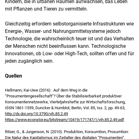
Kindern, die in urbanen Räumen aufwachsen, das Leben
mit Pflanzen und Tieren zu vermitteln.
Gleichzeitig erfordern selbstorganisierte Infrastrukturen wie
Energie-, Wasser- und Nahrungsmittelsysteme jedoch
Technologie, die wahrscheinlich teuer ist und das Verhalten
der Menschen nicht beeinflussen kann. Technologische
Innovationen, ob Low- oder High-Tech, sollten offen und für
jeden zugänglich sein.
Quellen
Hellmann, Kai-Uwe (2016) : Auf dem Weg in die
“Prosumentengesellschaft”? Über die Stabilisierbarkeit produktiver
Konsumentennetzwerke, Vierteljahrshefte zur Wirtschaftsforschung,
ISSN 1861-1559, Duncker & Humblot, Berlin, Vol. 85, Iss. 2, pp. 49-63,
http://dx.doi.org/10.3790/vjh.85.2.49
https://www.econstor.eu/bitstream/10419/171747/1/vjh.85.2.49.pdf
Ritzer, G., & Jurgenson, N. (2010). Produktion, Konsumtion, Prosumtion:
Die Natur des Kapitalismus im Zeitalter des digitalen “Prosumenten”.