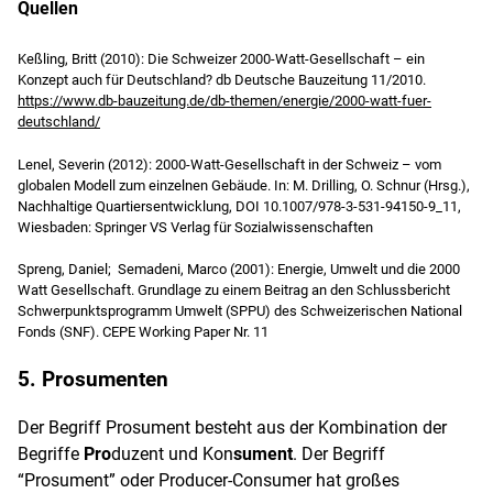
Quellen
Keßling, Britt (2010): Die Schweizer 2000-Watt-Gesellschaft – ein
Konzept auch für Deutschland? db Deutsche Bauzeitung 11/2010.
https://www.db-bauzeitung.de/db-themen/energie/2000-watt-fuer-
deutschland/
Lenel, Severin (2012): 2000-Watt-Gesellschaft in der Schweiz – vom
globalen Modell zum einzelnen Gebäude. In: M. Drilling, O. Schnur (Hrsg.),
Nachhaltige Quartiersentwicklung, DOI 10.1007/978-3-531-94150-9_11,
Wiesbaden: Springer VS Verlag für Sozialwissenschaften
Spreng, Daniel; Semadeni, Marco (2001): Energie, Umwelt und die 2000
Watt Gesellschaft. Grundlage zu einem Beitrag an den Schlussbericht
Schwerpunktsprogramm Umwelt (SPPU) des Schweizerischen National
Fonds (SNF). CEPE Working Paper Nr. 11
5. Prosumenten
Der Begriff Prosument besteht aus der Kombination der
Begriffe
Pro
duzent und Kon
sument
. Der Begriff
“Prosument” oder Producer-Consumer hat großes