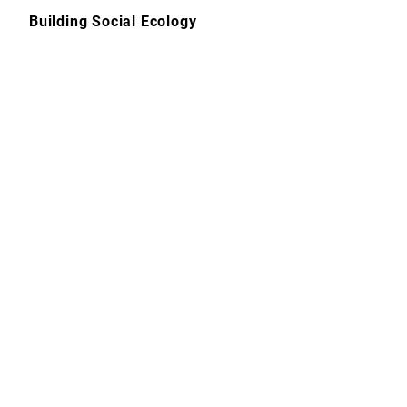
Skip
Building Social Ecology
to
content