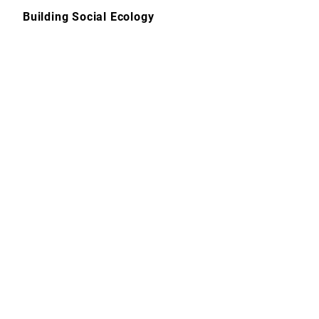
Skip
Building Social Ecology
to
content