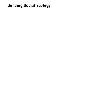
Skip
Building Social Ecology
to
content