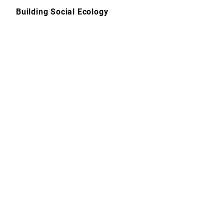
Skip
Building Social Ecology
to
content