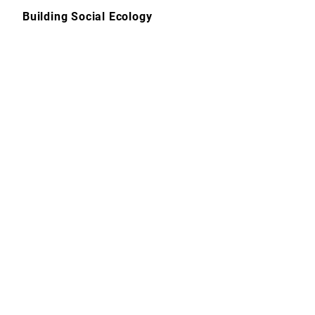
Skip
Building Social Ecology
to
content