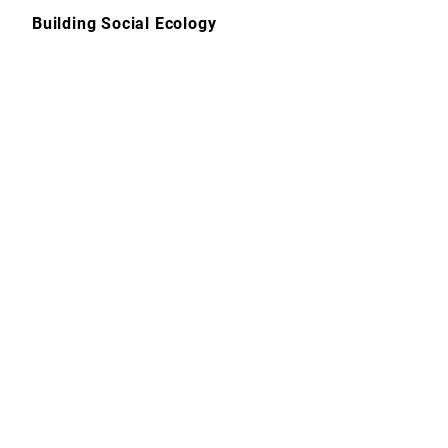
Skip
Building Social Ecology
to
content