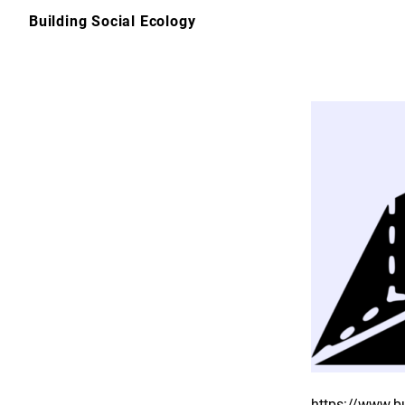
Skip
Building Social Ecology
to
content
https://www.b