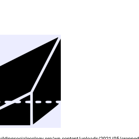
uildingsocialecology.org/wp-content/uploads/2021/05/cropped